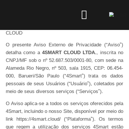
Aviso de privacidade
AVISO
EXTERNO
DE
PRIVACIDADE
4SMART
CLOUD
O presente Aviso Externo de Privacidade (“Avisoˮ)
detalha como a
4SMART CLOUD LTDA.
, inscrita no
CNPJ/MF sob o nº 52.687.503/0001-80, com sede na
Alameda Rio Negro, nº 503, sala 1915, CEP: 06.454-
000, Barueri/São Paulo (“4Smartˮ) trata os dados
pessoais de seus Usuários (“Usuárioˮ), coletados por
meio de seus diversos serviços (“Serviçosˮ).
O Aviso aplica-se a todos os serviços oferecidos pela
4Smart, incluindo o nosso Site, disponível por meio do
link
https://4smart.cloud/
(“Plataformaˮ). Os termos
que regem a utilização dos serviços 4Smart estão