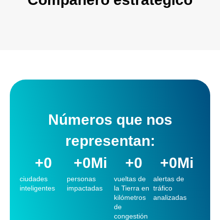
Números que nos
representan:
+
0
+
0
Mi
+
0
+
0
Mi
ciudades
personas
vueltas de
alertas de
inteligentes
impactadas
la Tierra en
tráfico
kilómetros
analizadas
de
congestión