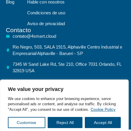
Blog
Hable con nosotros
Condiciones de uso
Aviso de privacidad
Contacto
contato@4smart.cloud
Rio Negro, 503, SALA 1915, Alphaville Centro Industrial e
Empresarial/Alphaville - Barueri - SP
7345 W Sand Lake Rd, Ste 210, Office 7031 Orlando, FL
32819 USA
We value your privacy
©20264 Smart Cloud – Todos
We use cookies to enhance your browsing experience, serve
Política de privacidad
Direitos Reservados | | CNPJ:
personalised ads or content, and analyse our traffic. By clicking
52.687.503/0001-80
Cookie Policy
"Accept All", you consent to our use of cookies.
Desarrollado por
Customise
Reject All
Accept All