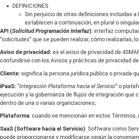
DEFINICIONES
Sin perjuicio de otras definiciones incluidas 
establecen a continuación, en plural o singular
API
(
Solicitud
Programación
Interfaz
)
:
interfaz
computac
“solicitudes” que se pueden realizar, cómo realizarlas, l
Aviso de privacidad:
es el aviso de privacidad de 4SMA
confundirse con los Avisos y prácticas de privacidad d
Cliente:
significa la persona jurídica pública o privada q
iPaaS:
“
Integración
Plataforma
hacia
el
Servicio
ˮ o plata
ejecución y la gobernanza de flujos de integración que 
dentro de una o varias organizaciones;
Plataforma
: cuando se mencionan en estos Términos, s
SaaS
(Software
hacia
el
Servicio)
: Software como Servi
puede proporcionarse y modificarse según la convenienc