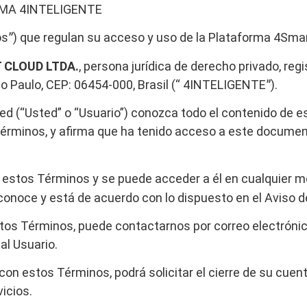
RMA
4INTELIGENTE
os
ˮ) que regulan su acceso y uso de la Plataforma 4Smar
 CLOUD LTDA.
, persona jurídica de derecho privado, re
o Paulo, CEP: 06454-000, Brasil (“ 4INTELIGENTEˮ).
d (“Usted” o “Usuario”) conozca todo el contenido de est
érminos, y afirma que ha tenido acceso a este documento
 de estos Términos y se puede acceder a él en cualquier
onoce y está de acuerdo con lo dispuesto en el Aviso de
 estos Términos, puede contactarnos por correo electr
al Usuario.
con estos Términos, podrá solicitar el cierre de su cue
icios.