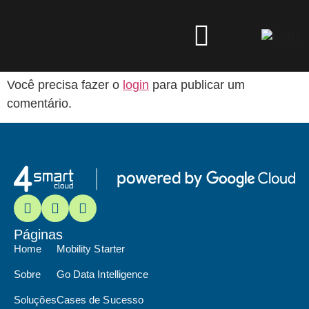
SC
Deixe um comentário
Você precisa fazer o
login
para publicar um
comentário.
Páginas
Home
Mobility Starter
Sobre
Go Data Intelligence
Soluções
Cases de Sucesso