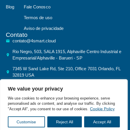
Blog
Fale Conosco
Termos de uso
Aviso de privacidade
Contato
contato@4smart.cloud
Rio Negro, 503, SALA 1915, Alphaville Centro Industrial e
Empresarial/Alphaville - Barueri - SP
7345 W Sand Lake Rd, Ste 210, Office 7031 Orlando, FL
32819 USA
We value your privacy
We use cookies to enhance your browsing experience, serve
©20264 Smart Cloud – Todos
personalised ads or content, and analyse our traffic. By clicking
Política de Privacidade
Direitos Reservados | | CNPJ:
Cookie Policy
"Accept All", you consent to our use of cookies.
52.687.503/0001-80
Customise
Reject All
Accept All
Desenvolvido por