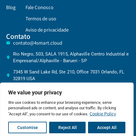
Blog
Fale Conosco
Termos de uso
Aviso de privacidade
Contato
contato@4smart.cloud
Rio Negro, 503, SALA 1915, Alphaville Centro Industrial e
Empresarial/Alphaville - Barueri - SP
7345 W Sand Lake Rd, Ste 210, Office 7031 Orlando, FL
32819 USA
We value your privacy
We use cookies to enhance your browsing experience, serve
©20264 Smart Cloud – Todos Direitos
Política de Privacidade
personalised ads or content, and analyse our traffic. By clicking
Reservados | | CNPJ:
Cookie Policy
"Accept All", you consent to our use of cookies.
52.687.503/0001-80
Customise
Reject All
Accept All
Desenvolvido por