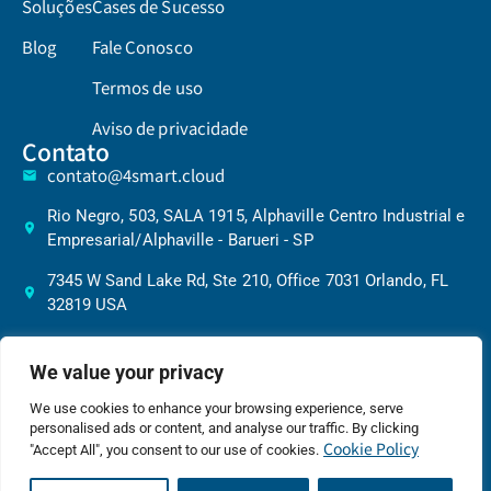
Soluções
Cases de Sucesso
Blog
Fale Conosco
Termos de uso
Aviso de privacidade
Contato
contato@4smart.cloud
Rio Negro, 503, SALA 1915, Alphaville Centro Industrial e
Empresarial/Alphaville - Barueri - SP
7345 W Sand Lake Rd, Ste 210, Office 7031 Orlando, FL
32819 USA
We value your privacy
©20264 Smart Cloud – Todos Direitos
We use cookies to enhance your browsing experience, serve
Política de Privacidade
Reservados | | CNPJ:
personalised ads or content, and analyse our traffic. By clicking
52.687.503/0001-80
Cookie Policy
"Accept All", you consent to our use of cookies.
Desenvolvido por